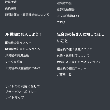
行事予定
退職者の会
役員紹介
支部活動報告
顧問弁護士・顧問社労士について
JP労組近畿NEXT
ブログ
JP労組に加入しよう！
組合員の皆さんに知ってほし
いこと
正社員のみなさんへ
期間雇用社員のみなさんへ
組合員の住所変更について
JP労組の共済活動
休業・休暇制度について
サークル紹介
休職による組合の手続きについて
JP労組の政治活動について
組合員の相談コーナー
ご意見一覧
サイトのご利用に際して
プライバシーポリシー
サイトマップ