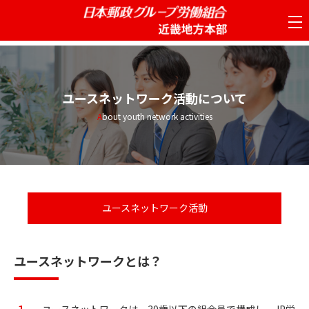
tog
nav
ユースネットワーク活動について
About youth network activities
ユースネットワーク活動
ユースネットワークとは？
ユースネットワークは、30歳以下の組合員で構成し、JP労