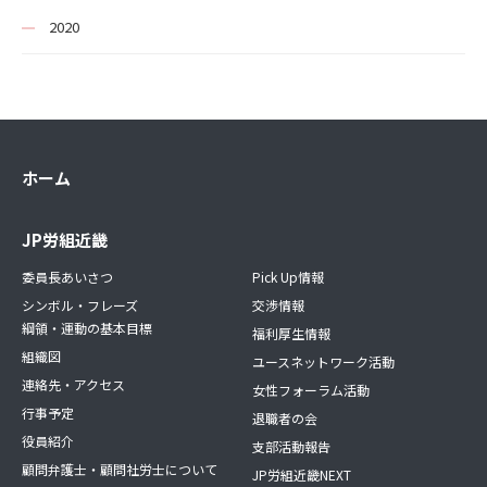
2020
ホーム
JP労組近畿
委員長あいさつ
Pick Up情報
シンボル・フレーズ
交渉情報
綱領・運動の基本目標
福利厚生情報
組織図
ユースネットワーク活動
連絡先・アクセス
女性フォーラム活動
行事予定
退職者の会
役員紹介
支部活動報告
顧問弁護士・顧問社労士について
JP労組近畿NEXT