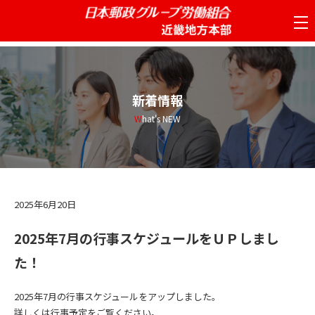
tog
nav
新着情報
What's NEW
2025年6月20日
2025年7月の行事スケジュールをＵＰしまし
た！
2025年7月の行事スケジュールをアップしました。
詳しくは
行事予定
をご覧ください。