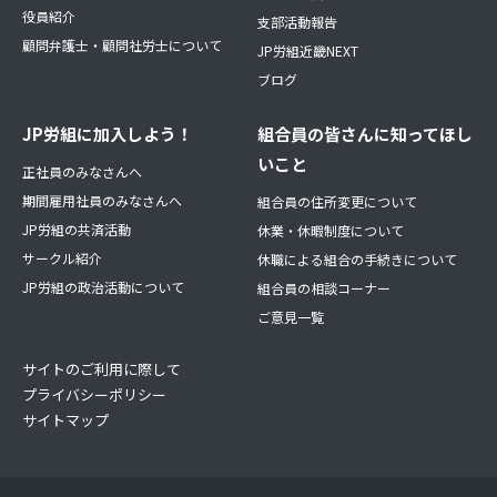
役員紹介
支部活動報告
顧問弁護士・顧問社労士について
JP労組近畿NEXT
ブログ
JP労組に加入しよう！
組合員の皆さんに知ってほし
いこと
正社員のみなさんへ
期間雇用社員のみなさんへ
組合員の住所変更について
JP労組の共済活動
休業・休暇制度について
サークル紹介
休職による組合の手続きについて
JP労組の政治活動について
組合員の相談コーナー
ご意見一覧
サイトのご利用に際して
プライバシーポリシー
サイトマップ