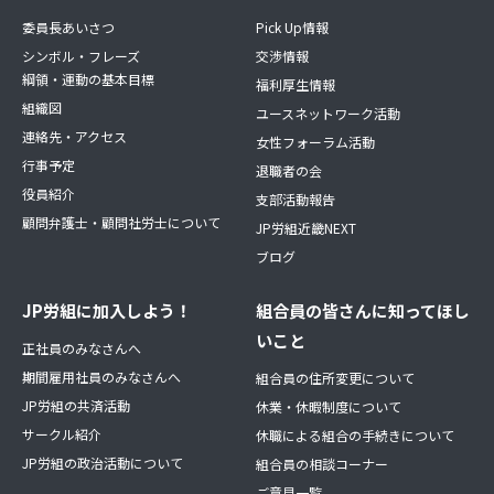
委員長あいさつ
Pick Up情報
シンボル・フレーズ
交渉情報
綱領・運動の基本目標
福利厚生情報
組織図
ユースネットワーク活動
連絡先・アクセス
女性フォーラム活動
行事予定
退職者の会
役員紹介
支部活動報告
顧問弁護士・顧問社労士について
JP労組近畿NEXT
ブログ
JP労組に加入しよう！
組合員の皆さんに知ってほし
いこと
正社員のみなさんへ
期間雇用社員のみなさんへ
組合員の住所変更について
JP労組の共済活動
休業・休暇制度について
サークル紹介
休職による組合の手続きについて
JP労組の政治活動について
組合員の相談コーナー
ご意見一覧