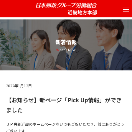
tog
nav
新着情報
What's NEW
2022年1月12日
【お知らせ】新ページ「Pick Up情報」ができ
ました
ＪＰ労組近畿のホームページをいつもご覧いただき、誠にありがとう
ございます。